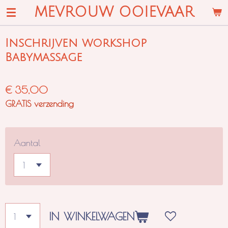
MEVROUW OOIEVAAR
Ga
direct
naar
Inschrijven workshop
de
Babymassage
hoofdinhoud
€ 35,00
GRATIS verzending
Aantal
IN WINKELWAGEN