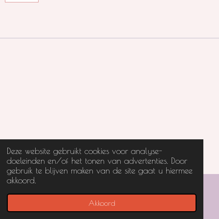
Deze website gebruikt cookies voor analyse-
doeleinden en/of het tonen van advertenties. Door
gebruik te blijven maken van de site gaat u hiermee
akkoord.
© 2023 - 2026 Mevrouw 0oievaar
Powered by
JouwWeb
Akkoord