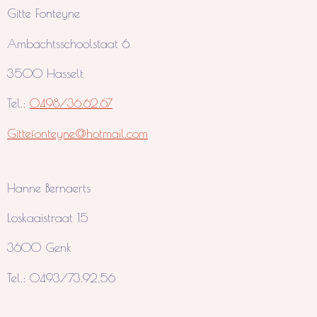
Gitte Fonteyne
Ambachtsschoolstaat 6
3500 Hasselt
Tel.:
0498/36.62.67
Gittefonteyne@hotmail.com
Hanne Bernaerts
Loskaaistraat 15
3600 Genk
Tel.: 0493/
73.92.56