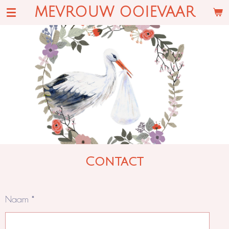
MEVROUW OOIEVAAR
Ga
direct
naar
de
hoofdinhoud
Contact
Naam *