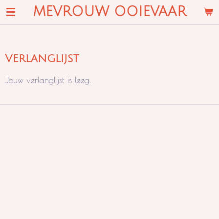
MEVROUW OOIEVAAR
Ga
direct
naar
de
Verlanglijst
hoofdinhoud
Jouw verlanglijst is leeg.