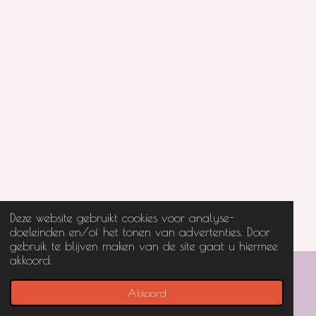
Deze website gebruikt cookies voor analyse-
doeleinden en/of het tonen van advertenties. Door
gebruik te blijven maken van de site gaat u hiermee
akkoord.
© 2023 - 2026 Mevrouw 0oievaar
Powered by
JouwWeb
Akkoord